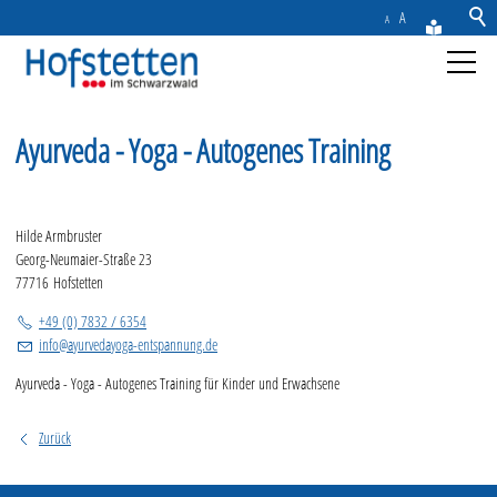
A
A
Aktuelles
Ayurveda - Yoga - Autogenes Training
Gemeinde
Hilde Armbruster
Rathaus & Service
Georg-Neumaier-Straße 23
77716 Hofstetten
Freizeit & Tourismus
+49 (0) 7832 / 6354
info
@
ayurvedayoga-entspannung.de
Wirtschaft
Ayurveda - Yoga - Autogenes Training für Kinder und Erwachsene
Kontakt
Zurück