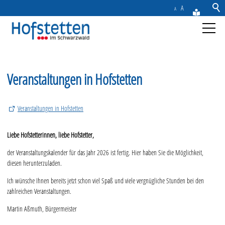
A
A
Aktuelles
Veranstaltungen in Hofstetten
Gemeinde
Veranstaltungen in Hofstetten
Rathaus & Service
Liebe Hofstetterinnen, liebe Hofstetter,
Freizeit & Tourismus
der Veranstaltungskalender für das Jahr 2026 ist fertig. Hier haben Sie die Möglichkeit,
diesen herunterzuladen.
Gastronomie
Ich wünsche Ihnen bereits jetzt schon viel Spaß und viele vergnügliche Stunden bei den
Solar-Freibad
zahlreichen Veranstaltungen.
E-Bike Verleih
Martin Aßmuth, Bürgermeister
Veranstaltungen Hofstetten