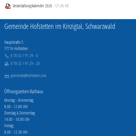
Veranstaltungen Ortenau
Veranstaltungskalender 2026
127,06 KB
Wanderkalender
Schwarzwald Tourismus Kinzigtal e.V.
Gemeinde Hofstetten im Kinzigtal, Schwarzwald
Jugendheime
Wirtschaft
Hauptstraße 5
77716 Hofstetten
0 78 32 / 91 29 - 0
Kontakt
0 78 32 / 91 29 - 20
g
m
nd
h
fst
tt
n
c
m
Öffnungszeiten Rathaus
Montag - Donnerstag
8.00 - 12.00 Uhr
Dienstag & Donnerstag
14.00 - 18.00 Uhr
Freitag
8.00 - 12.30 Uhr